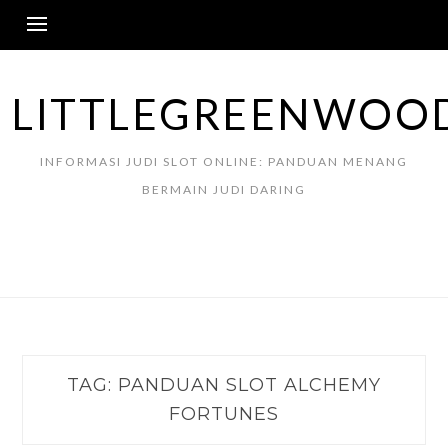
Skip
to
content
LITTLEGREENWOO
INFORMASI JUDI SLOT ONLINE: PANDUAN MENANG
BERMAIN JUDI DARING
TAG:
PANDUAN SLOT ALCHEMY
FORTUNES