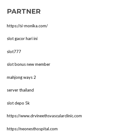
PARTNER
https://si-monika.com/
slot gacor hari ini
slot777
slot bonus new member
mahjong ways 2
server thailand
slot depo 5k
https://www.drvineethsvascularclinic.com
https://neonesthospital.com